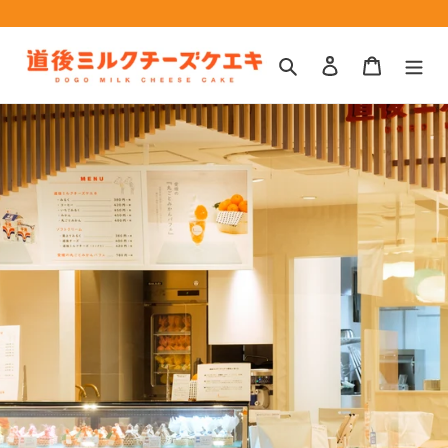
コ
ン
テ
検索
ログイン
カート
ン
ツ
に
ス
キ
ッ
プ
す
る