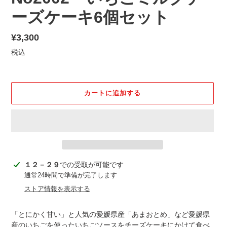
ーズケーキ6個セット
通
¥3,300
常
税込
価
格
カートに追加する
カ
１２－２９
での受取が可能です
ー
通常24時間で準備が完了します
ト
ストア情報を表示する
に
商
「とにかく甘い」と人気の愛媛県産「あまおとめ」など愛媛県
品
産のいちごを使ったいちごソースをチーズケーキにかけて食べ