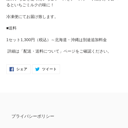
を
るといちごミルクの味に
！
追
加
冷凍便にてお届け致します。
す
る
■送料
1セット1,300円（税込）～北海道・沖縄は別途追加料金
詳細は「配送・送料について」ページをご確認ください。
FACEBOOK
TWITTER
シェア
ツイート
で
に
シ
投
ェ
稿
ア
す
す
る
る
プライバシーポリシー