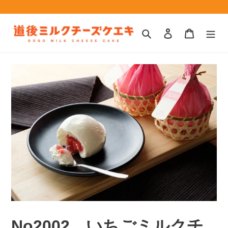
コ
ン
テ
検索
ログイン
カート
ン
ツ
に
ス
キ
ッ
プ
す
る
No2002 いちごミルクチ